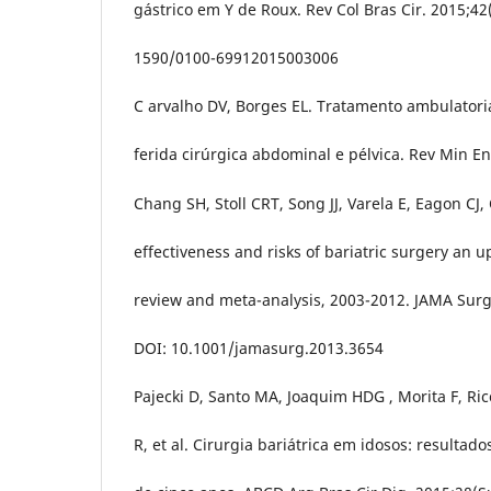
gástrico em Y de Roux. Rev Col Bras Cir. 2015;42
1590/0100-69912015003006
C arvalho DV, Borges EL. Tratamento ambulatori
ferida cirúrgica abdominal e pélvica. Rev Min En
Chang SH, Stoll CRT, Song JJ, Varela E, Eagon CJ, 
effectiveness and risks of bariatric surgery an 
review and meta-analysis, 2003-2012. JAMA Surg
DOI: 10.1001/jamasurg.2013.3654
Pajecki D, Santo MA, Joaquim HDG , Morita F, Ric
R, et al. Cirurgia bariátrica em idosos: resulta