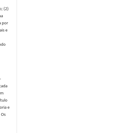
; (2)
ua
a por
ais e
indo
-
icada
em
ítulo
oria e
. Os