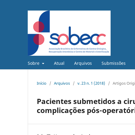
Sobre
Atual
Arquivos
Submissões
Início
/
Arquivos
/
v. 23 n. 1 (2018)
/
Artigos Orig
Pacientes submetidos a ciru
complicações pós-operatória