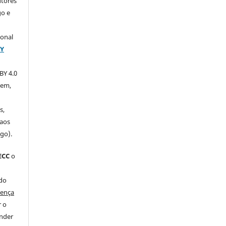
utores
go e
ional
BY
BY 4.0
xem,
s,
 aos
igo).
ECC
o
 do
cença
r o
ender