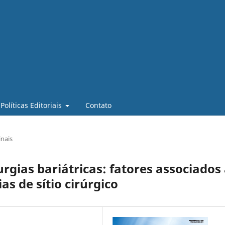
Políticas Editoriais
Contato
inais
rgias bariátricas: fatores associados
s de sítio cirúrgico