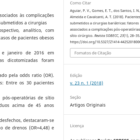
Como Citar
Aguiar, P. V., Gomes, E. T., dos Santos, I. N.
associados às complicações
Almeida e Cavalcanti, A. T. (2018). Paciente
 submetidos a cirurgias
submetidos a cirurgias bariátricas: fatores
associados a complicações pós-operatórias
ospectivo, analítico, com
sítio cirúrgico.
Revista SOBECC
,
23
(1), 28–35
casos de pacientes obesos
https://doi.org/10.5327/Z1414-442520180
13 e janeiro de 2016 em
Fomatos de Citação
das dicotomizadas foram
ado pela odds ratio (OR).
Edição
s: Entre os 30 pacientes
v. 23 n. 1 (2018)
Seção
pós-operatórias de sítio
Artigos Originais
víduos acima de 45 anos
 desfechos, destacaram-se
Licença
ão de drenos (OR=4,48) e