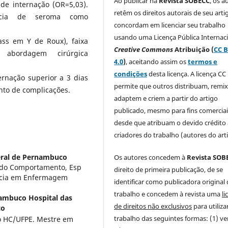
Ao publicar na
Revista SOBECC
, os a
de internação (OR=5,03).
retêm os direitos autorais de seu arti
ência de seroma como
concordam em licenciar seu trabalho
usando uma Licença Pública Internac
pass em Y de Roux), faixa
Creative Commons
Atribuição (
CC 
abordagem cirúrgica
4.0
)
, aceitando assim os
termos e
condições
desta licença. A licença CC 
ernação superior a 3 dias
permite que outros distribuam, remi
to de complicações.
adaptem e criem a partir do artigo
publicado, mesmo para fins comerciai
desde que atribuam o devido crédito
criadores do trabalho (autores do art
eral de Pernambuco
Os autores concedem à
Revista SOB
s do Comportamento, Esp
direito de primeira publicação, de se
ncia em Enfermagem
identificar como publicadora original
trabalho e concedem à revista uma
li
ambuco Hospital das
de direitos não exclusivos
para utiliza
co
trabalho das seguintes formas: (1) v
co HC/UFPE. Mestre em