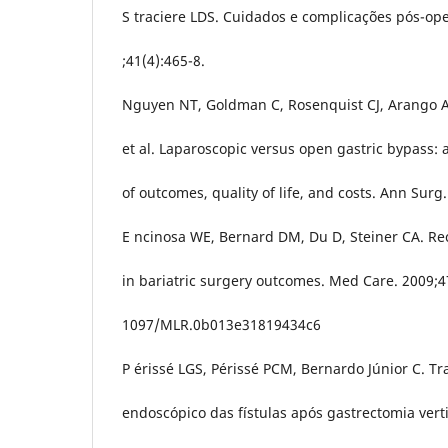
S traciere LDS. Cuidados e complicações pós-ope
;41(4):465-8.
Nguyen NT, Goldman C, Rosenquist CJ, Arango A, 
et al. Laparoscopic versus open gastric bypass:
of outcomes, quality of life, and costs. Ann Surg
E ncinosa WE, Bernard DM, Du D, Steiner CA. R
in bariatric surgery outcomes. Med Care. 2009;4
1097/MLR.0b013e31819434c6
P érissé LGS, Périssé PCM, Bernardo Júnior C. T
endoscópico das fístulas após gastrectomia verti