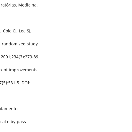
ratórias. Medicina.
Cole CJ, Lee SJ,
 a randomized study
. 2001;234(3):279-89.
ecent improvements
7(5):531-5. DOI:
ratamento
cal e by-pass