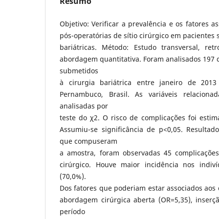
Resumo
Objetivo: Verificar a prevalência e os fatores 
pós-operatórias de sítio cirúrgico em pacientes
bariátricas. Método: Estudo transversal, retr
abordagem quantitativa. Foram analisados 197 
submetidos
à cirurgia bariátrica entre janeiro de 20
Pernambuco, Brasil. As variáveis relaciona
analisadas por
teste do χ2. O risco de complicações foi estim
Assumiu-se significância de p<0,05. Resultado
que compuseram
a amostra, foram observadas 45 complicações 
cirúrgico. Houve maior incidência nos indi
(70,0%).
Dos fatores que poderiam estar associados aos
abordagem cirúrgica aberta (OR=5,35), inserç
período