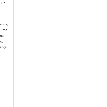
 que
vista,
a uma
 na
o com
cença.