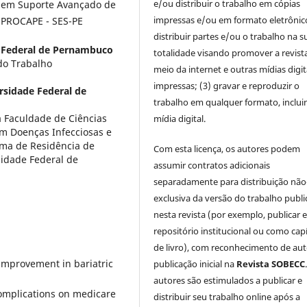
e/ou distribuir o trabalho em cópias
 em Suporte Avançado de
impressas e/ou em formato eletrônico
- PROCAPE - SES-PE
distribuir partes e/ou o trabalho na s
 Federal de Pernambuco
totalidade visando promover a revist
do Trabalho
meio da internet e outras mídias digit
impressas; (3) gravar e reproduzir o
rsidade Federal de
trabalho em qualquer formato, inclu
 Faculdade de Ciências
mídia digital.
m Doenças Infecciosas e
ama de Residência de
Com esta licença, os autores podem
sidade Federal de
assumir contratos adicionais
separadamente para distribuição não
exclusiva da versão do trabalho publ
nesta revista (por exemplo, publicar 
repositório institucional ou como cap
de livro), com reconhecimento de aut
 improvement in bariatric
publicação inicial na
Revista SOBECC
autores são estimulados a publicar e
complications on medicare
distribuir seu trabalho online após a