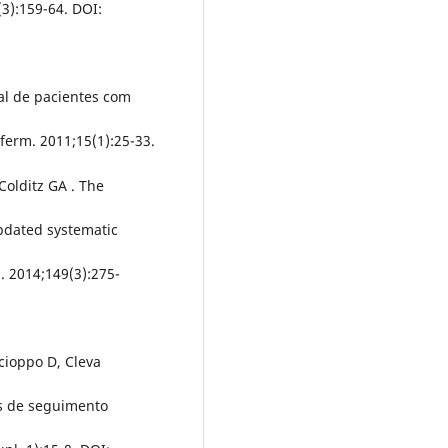
(3):159-64. DOI:
al de pacientes com
ferm. 2011;15(1):25-33.
Colditz GA . The
updated systematic
. 2014;149(3):275-
cioppo D, Cleva
dos de seguimento